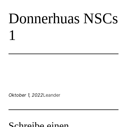
Zum
Donnerhuas NSCs
Inhalt
springen
1
Oktober 1, 2022
Leander
Schreibe einen