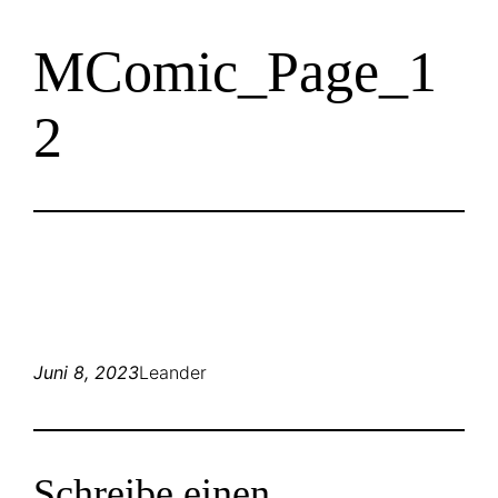
Zum
MComic_Page_1
Inhalt
springen
2
Juni 8, 2023
Leander
Schreibe einen