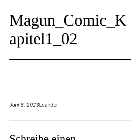
Zum
Magun_Comic_K
Inhalt
springen
apitel1_02
Juni 8, 2023
Leander
Schreibe einen