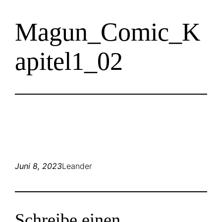
Zum
Magun_Comic_K
Inhalt
springen
apitel1_02
Juni 8, 2023
Leander
Schreibe einen