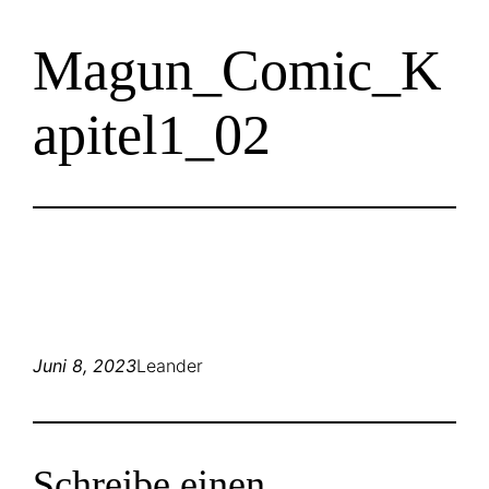
Zum
Magun_Comic_K
Inhalt
springen
apitel1_02
Juni 8, 2023
Leander
Schreibe einen