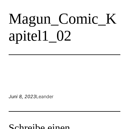
Zum
Magun_Comic_K
Inhalt
springen
apitel1_02
Juni 8, 2023
Leander
Schreibe einen